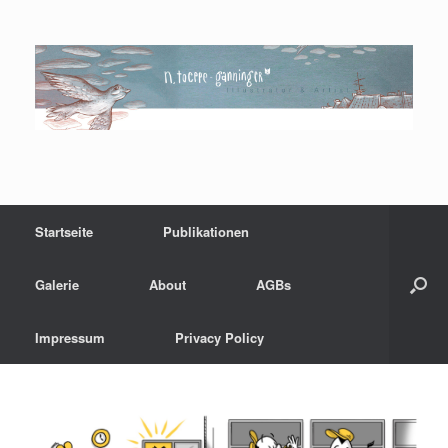
Zum
Inhalt
springen
Startseite
Publikationen
Galerie
About
AGBs
Impressum
Privacy Policy